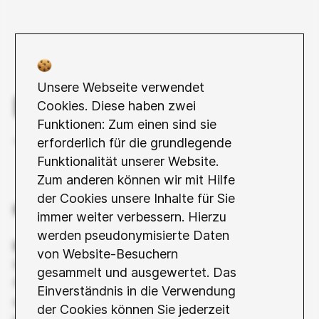
Unsere Webseite verwendet
Datenmanagement &
Cookies. Diese haben zwei
Funktionen: Zum einen sind sie
-integration
erforderlich für die grundlegende
Funktionalität unserer Website.
Zum anderen können wir mit Hilfe
der Cookies unsere Inhalte für Sie
Die Mission:
Aktivitäten messbar machen
immer weiter verbessern. Hierzu
werden pseudonymisierte Daten
Der Weg dahin:
von Website-Besuchern
Es ist essenziell, bereits VOR Livegang der
gesammelt und ausgewertet. Das
Plattform(en) und Marketingmaßnahmen ein
Einverständnis in die Verwendung
effektives Datenmanagementsystem zu
der Cookies können Sie jederzeit