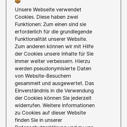
unter die Lupe genommen.
Unsere Webseite verwendet
Brand Strategy Sprint
Cookies. Diese haben zwei
Funktionen: Zum einen sind sie
Die zweite Etappe dient dazu, die
erforderlich für die grundlegende
Markenentwicklung auf die übergeordneten
Funktionalität unserer Website.
Geschäftsziele abzustimmen. Es geht unter
Zum anderen können wir mit Hilfe
anderem um Markenpositionierung und -
der Cookies unsere Inhalte für Sie
differenzierung (im Portfolio und zum
immer weiter verbessern. Hierzu
Wettbewerb), sowie um USP & Mehrwert-
werden pseudonymisierte Daten
Kommunikation. Auch hier gilt: Komplexität
von Website-Besuchern
reduzieren und die Strategie nicht unnötig
gesammelt und ausgewertet. Das
aufblasen.
Einverständnis in die Verwendung
der Cookies können Sie jederzeit
Communication Strategy Sprint
widerrufen. Weitere Informationen
zu Cookies auf dieser Website
finden Sie in unserer
An diesem Punkt wird eine